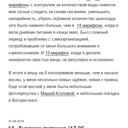
марафон
ы с контролем за количеством воды помогли
мне лучше следить за своим питанием, уменьшить
калорийность, убрать огромное количество шоколада
(его было намного больше, чем в
14 марафоне
, когда я
вела дневник питания в конце мая). Был сложный
период и проблемы с самоорганизацией,
потребовавшие от меня большого внимания и
самоосознания. И
13 марафон
, когда я делала
невероятно простые вещи, но регулярно и осознанно.
В итоге я вешу на 5 килограммов меньше, чем в начале
весны, у меня несколько новых одёжек, новая стрижка.
Еще этой весной у меня была небольшая
фотопрогулка с
Машей Козловой
и небольшая поездка
в Воскресенск.
ОПУБЛИКОВАНО
01.06.2018
14. Дневник питания (17.05. —