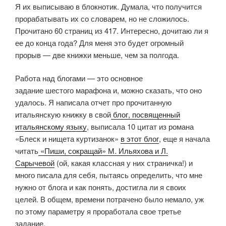
Я их выписываю в блокнотик. Думала, что получится
прорабатывать их со словарем, но не сложилось.
Прочитано 60 страниц из 417. Интересно, дочитаю ли я
ее до конца года? Для меня это будет огромный
прорыв — две книжки меньше, чем за полгода.
Работа над блогами — это основное
задание шестого марафона и, можно сказать, что оно
удалось. Я написала отчет про прочитанную
итальянскую книжку в свой
блог, посвященный
итальянскому языку
, выписала 10 цитат из романа
«Блеск и нищета куртизанок»
в этот блог
, еще я начала
читать
«Пиши, сокращай» М. Ильяхова и Л.
Сарычевой
(ой, какая классная у них страничка!) и
много писала для себя, пытаясь определить, что мне
нужно от блога и как понять, достигла ли я своих
целей. В общем, времени потрачено было немало, уж
по этому параметру я проработала свое третье
задание.