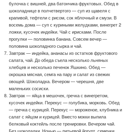
булочка с вишней, два батончика фруктовых. Обед в
шоколаднице в полчетвертого — суп из щавеля с
крапивой, тефтели с рисом, сок яблочный и смузи. В
восемь дома — суп с куриными желудками, винегрет 2
ложки, кусочек индейки. Чай с ирисками. После
прогулки — половинка банана. Совсем вечер —
половина шоколадного сырка и чай.
Завтрак — индейка, ананасы из остатков фруктового
салата, чай. До обеда съела несколько льняных
хлебцев и несколько печенок Яшкино. Обед —
окрошка мясная, семга на пару и салат из свежих
овощей. Шоколадка. Вечером — черешня, две
маленьких сосиски.
Завтрак — яйца в мешочек, гречка с винегретом,
кусочек индейки. Перекус — голубика, морковь. Обед
— гречка с курицей. Перекус — мороженое, клубника и
салат с яйцом и курицей. Вместо мокки выпила
белковый коктейль после тренировки. Вечером чай.
Без шоколадки. Ночью — питьевой йогурт, семечки.