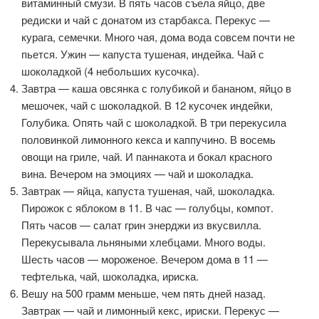
витаминный смузи. В пять часов съела яйцо, две
редиски и чай с донатом из старбакса. Перекус —
курага, семечки. Много чая, дома вода совсем почти не
пьется. Ужин — капуста тушеная, индейка. Чай с
шоколадкой (4 небольших кусочка).
Завтра — каша овсянка с голубикой и бананом, яйцо в
мешочек, чай с шоколадкой. В 12 кусочек индейки,
Голубика. Опять чай с шоколадкой. В три перекусила
половинкой лимонного кекса и каппучино. В восемь
овощи на гриле, чай. И паннакота и бокал красного
вина. Вечером на эмоциях — чай и шоколадка.
Завтрак — яйца, капуста тушеная, чай, шоколадка.
Пирожок с яблоком в 11. В час — голубцы, компот.
Пять часов — салат грин энерджи из вкусвилла.
Перекусывала льняными хлебцами. Много воды.
Шесть часов — мороженое. Вечером дома в 11 —
тефтелька, чай, шоколадка, ириска.
Вешу на 500 грамм меньше, чем пять дней назад.
Завтрак — чай и лимонный кекс, ириски. Перекус —