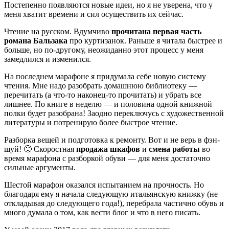
Постепенно появляются новые идеи, но я не уверена, что у
меня хватит времени и сил осуществить их сейчас.
Чтение на русском. Вдумчиво
прочитана первая часть
романа Бальзака
про куртизанок. Раньше я читала быстрее и
больше, но по-другому, неожиданно этот процесс у меня
замедлился и изменился.
На последнем марафоне я придумала себе новую систему
чтения. Мне надо разобрать домашнюю библиотеку —
перечитать (а что-то наконец-то прочитать) и убрать все
лишнее. По книге в неделю — и половина одной книжной
полки будет разобрана! Заодно переключусь с художественной
литературы и потренирую более быстрое чтение.
Разборка вещей и подготовка к ремонту. Вот и не верь в фэн-
шуй! 🙂 Скоростная
продажа шкафов
и
смена работы
во
время марафона с разборкой обуви — для меня достаточно
сильные аргументы.
Шестой марафон оказался испытанием на прочность. Но
благодаря ему я начала следующую итальянскую книжку (не
откладывая до следующего года!), перебрала частично обувь и
много думала о том, как вести блог и что в него писать.