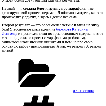
У моей осени 2017 года два главных результата.
Первый — я
создала блог и группу про марафоны
, где
фиксирую свой процесс перемен. Я обожаю смотреть, как это
происходит у других, а здесь я делаю всё сама.
Второй результат — это более-менее четкие
планы на зиму
.
Ура! Я воспользовалась идеей из
блокнота Катерины
Ленгольд
и прописала цели по трем основным сферам на этот
сезон: продолжаю проект с марафонами (и блогом),
занимаюсь итальянскими книжками и помню про свою
основную работу преподавателя. А как же ремонт? А ремонт
весной!
Рубрики
итоги сезона
Метки