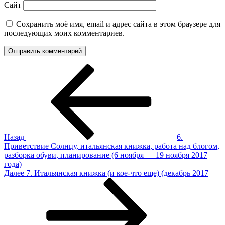
Сайт
Сохранить моё имя, email и адрес сайта в этом браузере для
последующих моих комментариев.
Навигация
Предыдущая
запись:
по
записям
Назад
6.
Приветствие Солнцу, итальянская книжка, работа над блогом,
разборка обуви, планирование (6 ноября — 19 ноября 2017
года)
Следующая
Далее
7. Итальянская книжка (и кое-что еще) (декабрь 2017
запись