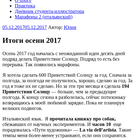
О блоге
Практика
Дневник студента-иллюстратора
Марафоны 2 (итальянский)
Опубликовано
05.12.2017
05.12.2017
Автор:
Юлия
Итоги осени 2017
Осень 2017 год началась с неожиданной идеи десять дней
подряд делать Приветствие Солнцу. Подряд то есть без
перерыва. Так появились марафоны.
Я хотела сделать 600 Приветствий Солнцу за год. Сначала за
полгода, за полгода не получилось, хорошо, сделаю за год. За
год я тоже их не сделаю. Но за эти три месяца я сделала
194
Приветствия Солнцу
— больше, чем за предыдущие
полгода. К концу сезона я разболелась, сейчас потихоньку
возвращаюсь к моей любимой зарядке. Пока не планируя
великих подвигов.
Итальянский язык. Я
прочитала книжку про собак,
сбежавших от научных экспериментов. И
часов 10
еще
порадовалась «Пути художника» —
La via dell’artista
. Такие
темпы меня более-менее устраивают, если они сохранятся.