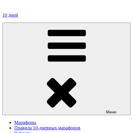
Перейти
к
10 дней
содержимому
Меню
Марафоны
Правила 10-дневных марафонов